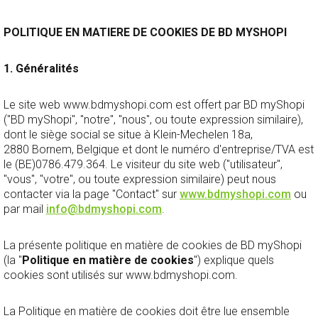
Aller au contenu principal
POLITIQUE EN MATIERE DE COOKIES DE BD MYSHOPI
1. Généralités
Le site web www.bdmyshopi.com est offert par BD myShopi
("BD myShopi", "notre", "nous", ou toute expression similaire),
dont le siège social se situe à Klein-Mechelen 18a,
2880 Bornem, Belgique et dont le numéro d'entreprise/TVA est
le (BE)0786.479.364. Le visiteur du site web ("utilisateur",
"vous", "votre", ou toute expression similaire) peut nous
contacter via la page "Contact" sur
www.bdmyshopi.com
ou
par mail
info@bdmyshopi.com
.
La présente politique en matière de cookies de BD myShopi
(la "
Politique en matière de cookies
") explique quels
cookies sont utilisés sur www.bdmyshopi.com.
La Politique en matière de cookies doit être lue ensemble