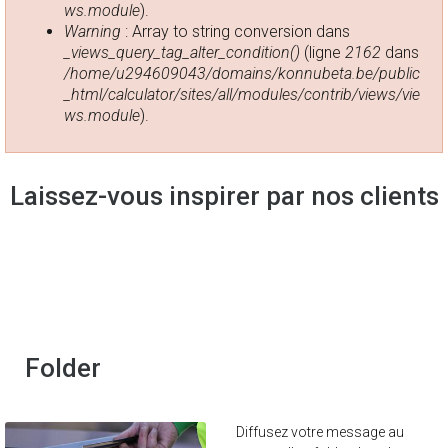
ws.module
).
Warning
: Array to string conversion dans
_views_query_tag_alter_condition()
(ligne
2162
dans
/home/u294609043/domains/konnubeta.be/public
_html/calculator/sites/all/modules/contrib/views/vie
ws.module
).
Laissez-vous inspirer par nos clients
Folder
Diffusez votre message au