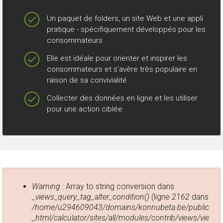
Un paquet de folders, un site Web et une appli
pratique - spécifiquement développés pour les
consommateurs
Elle est idéale pour orienter et inspirer les
consommateurs et s'avère très populaire en
raison de sa convivialité
Collecter des données en ligne et les utiliser
pour une action ciblée
Message d'erreur
Warning
: Array to string conversion dans
_views_query_tag_alter_condition()
(ligne
2162
dans
/home/u294609043/domains/konnubeta.be/public
_html/calculator/sites/all/modules/contrib/views/vie