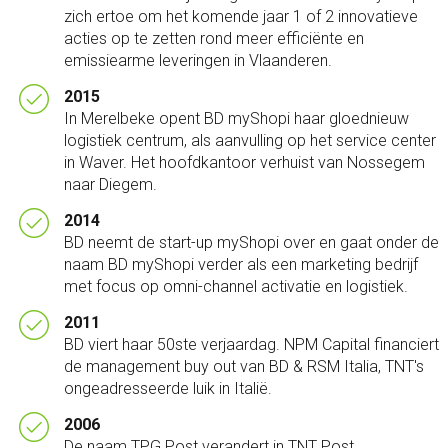
zich ertoe om het komende jaar 1 of 2 innovatieve
acties op te zetten rond meer efficiënte en
emissiearme leveringen in Vlaanderen.
2015
In Merelbeke opent BD myShopi haar gloednieuw
logistiek centrum, als aanvulling op het service center
in Waver. Het hoofdkantoor verhuist van Nossegem
naar Diegem.
2014
BD neemt de start-up myShopi over en gaat onder de
naam BD myShopi verder als een marketing bedrijf
met focus op omni-channel activatie en logistiek.
2011
BD viert haar 50ste verjaardag. NPM Capital financiert
de management buy out van BD & RSM Italia, TNT's
ongeadresseerde luik in Italië.
2006
De naam TPG Post verandert in TNT Post.