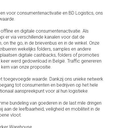
ngen voor consumentenactivatie en BD Logistics, ons
 waarde.
offline en digitale consumentenactivatie. Als
 er via verschillende kanalen voor dat de
on the go, in de brievenbus en in de winkel. Onze
tribueren wekelijks folders, samples en andere
n plaatsen digitale cashbacks, folders of promoties
keer werd gedownload in België. Traffic genereren
kern van onze propositie.
 met toegevoegde waarde. Dankzij ons unieke netwerk
oegang tot consumenten en bedrijven op het hele
ionaal aanspreekpunt voor al hun logistieke
mme bundeling van goederen in de last mile dringen
 aan de leefbaarheid, veiligheid en mobiliteit in de
oene vloot.
erker Warehouse.