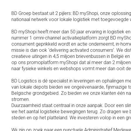
BD Groep bestaat uit 2 pijlers: BD myShopi, onze oplossi
nationaal netwerk voor lokale logistiek met toegevoegde
BD myShopi heeft meer dan 50 jaar ervaring in logistiek en 
nummer 1 omni-channel activatieplatform zorgt BD myShopi
consument geprikkeld wordt en actie onderneemt, in-home, 
missie is dan ook ‘delivering activated consumers’. We dis
creatieve uitingen in 4,5 miljoen brievenbussen in België e
op ons promoplatform myShopi dat al meer dan 2 miljoen 
naar fysieke winkels en webshops vormt meer dan ooit de 
BD Logistics is dé specialist in leveringen en ophalingen
van lokale depots bieden we ongeëvenaarde, fijnmazige t
Belgische grondgebied. Zo bieden we onze klanten één nat
stromen.
Duurzaamheid staat centraal in onze aanpak. Door een sli
we het aantal logistieke bewegingen terug. Zo dragen we bij
steden en op het platteland. We investeren volop in een gr
Wij zijn op zoek naar een punctuele Administratief Medew