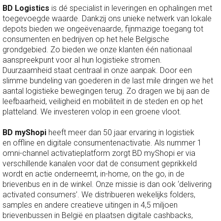
BD Logistics
is dé specialist in leveringen en ophalingen met
toegevoegde waarde. Dankzij ons unieke netwerk van lokale
depots bieden we ongeëvenaarde, fijnmazige toegang tot
consumenten en bedrijven op het hele Belgische
grondgebied. Zo bieden we onze klanten één nationaal
aanspreekpunt voor al hun logistieke stromen.
Duurzaamheid staat centraal in onze aanpak. Door een
slimme bundeling van goederen in de last mile dringen we het
aantal logistieke bewegingen terug. Zo dragen we bij aan de
leefbaarheid, veiligheid en mobiliteit in de steden en op het
platteland. We investeren volop in een groene vloot.
BD myShopi
heeft meer dan 50 jaar ervaring in logistiek
en offline en digitale consumentenactivatie. Als nummer 1
omni-channel activatieplatform zorgt BD myShopi er via
verschillende kanalen voor dat de consument geprikkeld
wordt en actie onderneemt, in-home, on the go, in de
brievenbus en in de winkel. Onze missie is dan ook ‘delivering
activated consumers’. We distribueren wekelijks folders,
samples en andere creatieve uitingen in 4,5 miljoen
brievenbussen in België en plaatsen digitale cashbacks,