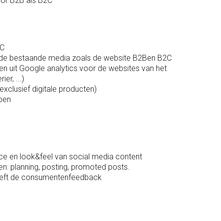
or B2B als B2C
2C
 de bestaande media zoals de website B2Ben B2C
en uit Google analytics voor de websites van het
er, ...)
exclusief digitale producten)
pen
ce en look&feel van social media content
n: planning, posting, promoted posts.
treft de consumentenfeedback