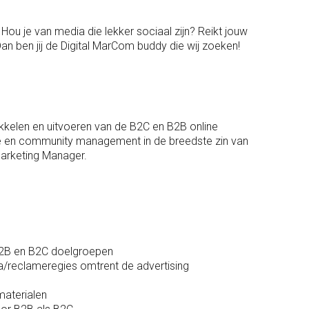
Hou je van media die lekker sociaal zijn? Reikt jouw
n ben jij de Digital MarCom buddy die wij zoeken!
kkelen en uitvoeren van de B2C en B2B online
ie en community management in de breedste zin van
Marketing Manager.
B2B en B2C doelgroepen
a/reclameregies omtrent de advertising
materialen