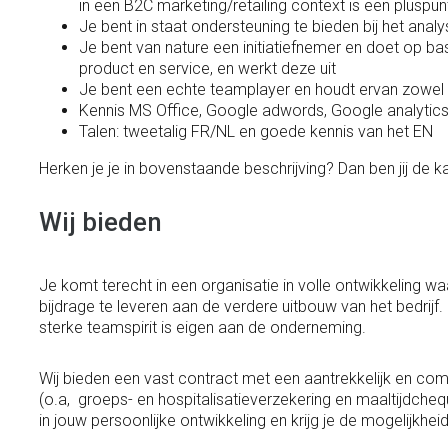
in een B2C marketing/retailing context is een pluspun
Je bent in staat ondersteuning te bieden bij het anal
Je bent van nature een initiatiefnemer en doet op bas
product en service, en werkt deze uit
Je bent een echte teamplayer en houdt ervan zowel i
Kennis MS Office, Google adwords, Google analytics
Talen: tweetalig FR/NL en goede kennis van het EN
Herken je je in bovenstaande beschrijving? Dan ben jij de 
Wij bieden
Je komt terecht in een organisatie in volle ontwikkeling wa
bijdrage te leveren aan de verdere uitbouw van het bedrijf
sterke teamspirit is eigen aan de onderneming.
Wij bieden een vast contract met een aantrekkelijk en com
(o.a, groeps- en hospitalisatieverzekering en maaltijdche
in jouw persoonlijke ontwikkeling en krijg je de mogelijkhei