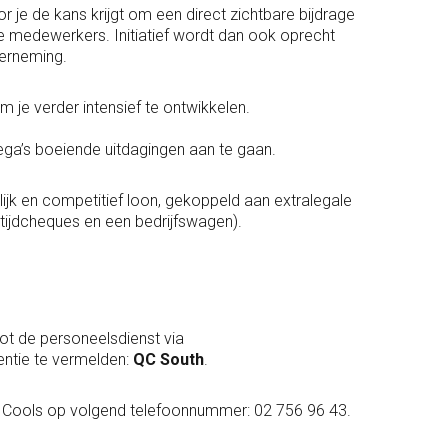
r je de kans krijgt om een direct zichtbare bijdrage
de medewerkers. Initiatief wordt dan ook oprecht
derneming.
 je verder intensief te ontwikkelen.
ega’s boeiende uitdagingen aan te gaan.
ijk en competitief loon, gekoppeld aan extralegale
ltijdcheques en een bedrijfswagen).
tot de personeelsdienst via
entie te vermelden:
QC South
.
a Cools op volgend telefoonnummer: 02 756 96 43.