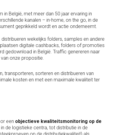
in België, met meer dan 50 jaar ervaring in
erschillende kanalen – in-home, on the go, in de
nsument geprikkeld wordt en actie onderneemt.
 distribueren wekelijks folders, samples en andere
n plaatsen digitale cashbacks, folders of promoties
d gedownload in België. Traffic genereren naar
van onze propositie.
n, transporteren, sorteren en distribueren van
imale kosten en met een maximale kwaliteit ter
oor een
objectieve kwaliteitsmonitoring op de
de logistieke centra, tot distributie in de
teekproeven op de distributiekwaliteit) als