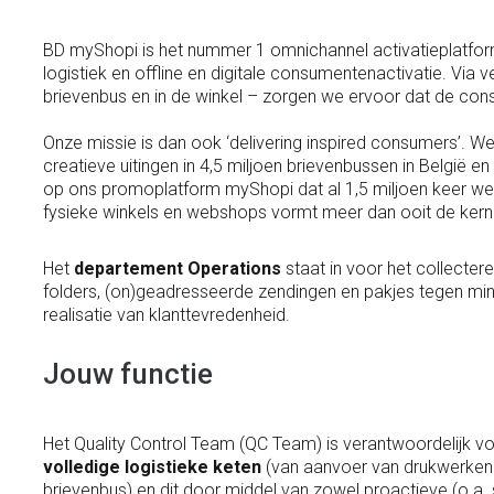
BD myShopi is het nummer 1 omnichannel activatieplatform 
logistiek en offline en digitale consumentenactivatie. Via v
brievenbus en in de winkel – zorgen we ervoor dat de co
Onze missie is dan ook ‘delivering inspired consumers’. We
creatieve uitingen in 4,5 miljoen brievenbussen in België e
op ons promoplatform myShopi dat al 1,5 miljoen keer wer
fysieke winkels en webshops vormt meer dan ooit de kern 
Het
departement Operations
staat in voor het collectere
folders, (on)geadresseerde zendingen en pakjes tegen min
realisatie van klanttevredenheid.
Jouw functie
Het Quality Control Team (QC Team) is verantwoordelijk v
volledige logistieke keten
(van aanvoer van drukwerken in 
brievenbus) en dit door middel van zowel proactieve (o.a. s