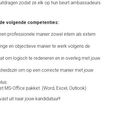
itdragen zodat ze elk op hun beurt ambassadeurs
r de volgende competenties:
een professionele manier zowel intern als extern
rige en objectieve manier te werk volgens de
aat om logisch te redeneren en in overleg met jouw
g
jkheidszin om op een correcte manier met jouw
lus.
t MS-Office pakket. (Word, Excel, Outlook)
vast uit naar jouw kandidatuur!!