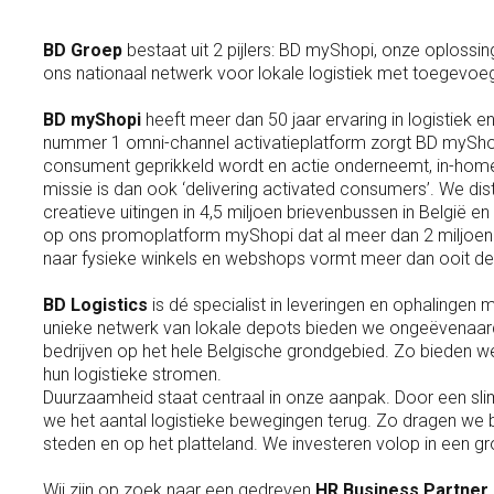
BD Groep
bestaat uit 2 pijlers: BD myShopi, onze oplossi
ons nationaal netwerk voor lokale logistiek met toegevo
BD myShopi
heeft meer dan 50 jaar ervaring in logistiek en
nummer 1 omni-channel activatieplatform zorgt BD myShopi
consument geprikkeld wordt en actie onderneemt, in-home, 
missie is dan ook ‘delivering activated consumers’. We dis
creatieve uitingen in 4,5 miljoen brievenbussen in België e
op ons promoplatform myShopi dat al meer dan 2 miljoen 
naar fysieke winkels en webshops vormt meer dan ooit de 
BD Logistics
is dé specialist in leveringen en ophalinge
unieke netwerk van lokale depots bieden we ongeëvenaar
bedrijven op het hele Belgische grondgebied. Zo bieden w
hun logistieke stromen.
Duurzaamheid staat centraal in onze aanpak. Door een sli
we het aantal logistieke bewegingen terug. Zo dragen we bij
steden en op het platteland. We investeren volop in een gr
Wij zijn op zoek naar een gedreven
HR Business Partner
.