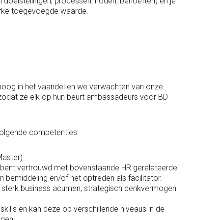
n doelstellingen, processen, noden, behoeften) en je
terke toegevoegde waarde.
e hoog in het vaandel en we verwachten van onze
zodat ze elk op hun beurt ambassadeurs voor BD
volgende competenties:
Master)
en bent vertrouwd met bovenstaande HR gerelateerde
n bemiddeling en/of het optreden als facilitator.
w sterk business acumen, strategisch denkvermogen
kills en kan deze op verschillende niveaus in de
ogen.