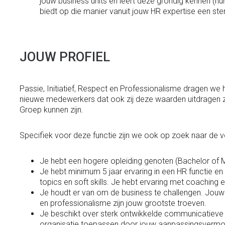
jouw business units en leert deze grondig kennen (hu
biedt op die manier vanuit jouw HR expertise een s
JOUW PROFIEL
Passie, Initiatief, Respect en Professionalisme dragen w
nieuwe medewerkers dat ook zij deze waarden uitdragen 
Groep kunnen zijn.
Specifiek voor deze functie zijn we ook op zoek naar de 
Je hebt een hogere opleiding genoten (Bachelor of 
Je hebt minimum 5 jaar ervaring in een HR functie 
topics en soft skills. Je hebt ervaring met coaching e
Je houdt er van om de business te challengen. Jou
en professionalisme zijn jouw grootste troeven.
Je beschikt over sterk ontwikkelde communicatieve s
organisatie toepassen door jouw aanpassingsverm