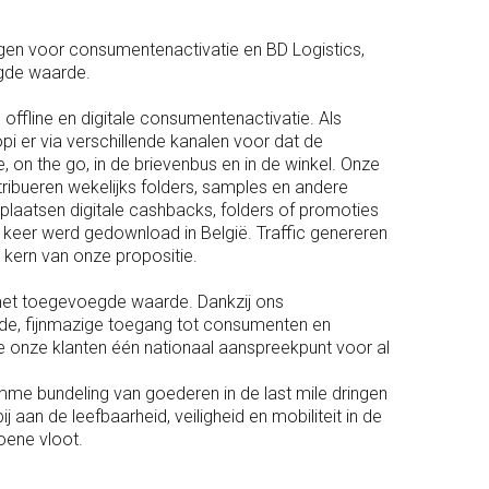
ngen voor consumentenactivatie en BD Logistics,
egde waarde.
 offline en digitale consumentenactivatie. Als
 er via verschillende kanalen voor dat de
on the go, in de brievenbus en in de winkel. Onze
tribueren wekelijks folders, samples en andere
n plaatsen digitale cashbacks, folders of promoties
keer werd gedownload in België. Traffic genereren
kern van onze propositie.
n met toegevoegde waarde. Dankzij ons
de, fijnmazige toegang tot consumenten en
e onze klanten één nationaal aanspreekpunt voor al
mme bundeling van goederen in de last mile dringen
 aan de leefbaarheid, veiligheid en mobiliteit in de
oene vloot.