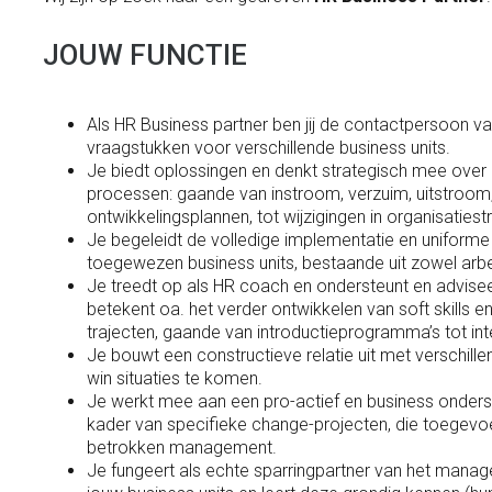
JOUW FUNCTIE
Als HR Business partner ben jij de contactpersoon v
vraagstukken voor verschillende business units.
Je biedt oplossingen en denkt strategisch mee over 
processen: gaande van instroom, verzuim, uitstroo
ontwikkelingsplannen, tot wijzigingen in organisatiest
Je begeleidt de volledige implementatie en uniform
toegewezen business units, bestaande uit zowel arbe
Je treedt op als HR coach en ondersteunt en adviseert
betekent oa. het verder ontwikkelen van soft skills
trajecten, gaande van introductieprogramma’s tot inte
Je bouwt een constructieve relatie uit met verschill
win situaties te komen.
Je werkt mee aan een pro-actief en business onderst
kader van specifieke change-projecten, die toegev
betrokken management.
Je fungeert als echte sparringpartner van het manage